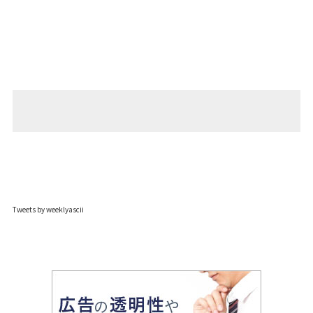
Tweets by weeklyascii