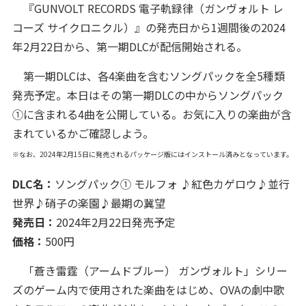
『GUNVOLT RECORDS 電子軌録律（ガンヴォルト レ
コーズ サイクロニクル）』の発売日から1週間後の2024
年2月22日から、第一期DLCが配信開始される。
第一期DLCは、各4楽曲を含むソングパックを全5種類
発売予定。本日はその第一期DLCの中からソングパック
①に含まれる4曲を公開している。お気に入りの楽曲が含
まれているかご確認しよう。
※なお、2024年2月15日に発売されるパッケージ版にはインストール済みとなっています。
DLC名：
ソングパック① モルフォ ♪紅色カゲロウ♪並行
世界♪硝子の楽園♪最期の冀望
発売日：
2024年2月22日発売予定
価格：
500円
「蒼き雷霆（アームドブルー） ガンヴォルト」シリー
ズのゲーム内で使用された楽曲をはじめ、OVAの劇中歌