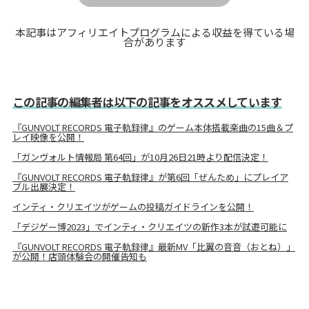
本記事はアフィリエイトプログラムによる収益を得ている場
合があります
この記事の編集者は以下の記事をオススメしています
『GUNVOLT RECORDS 電子軌録律』のゲーム本体搭載楽曲の15曲＆プ
レイ映像を公開！
「ガンヴォルト情報局 第64回」が10月26日21時より配信決定！
『GUNVOLT RECORDS 電子軌録律』が第6回「ぜんため」にプレイア
ブル出展決定！
インティ・クリエイツがゲームの投稿ガイドラインを公開！
「デジゲー博2023」でインティ・クリエイツの新作3本が試遊可能に
『GUNVOLT RECORDS 電子軌録律』最新MV「比翼の音音（おとね）」
が公開！店頭体験会の開催告知も