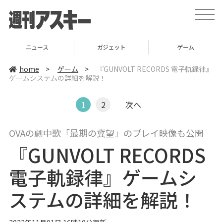
t
o
g
g
l
ニュース
ガジェット
ゲーム
e
n
a
home
>
ゲーム
>
『GUNVOLT RECORDS 電子軌録律』
v
ゲームシステムの詳細を解説！
i
g
a
t
1
2
次へ
i
o
n
OVAの劇中歌「最期の冀望」のプレイ映像も公開
『GUNVOLT RECORDS
電子軌録律』ゲームシ
ステムの詳細を解説！