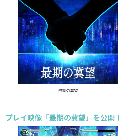
最期の冀望
プレイ映像「最期の冀望」を公開！