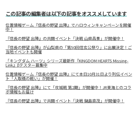
この記事の編集者は以下の記事をオススメしています
位置情報ゲーム『信長の野望 出陣』でハロウィンキャンペーンを開催
中！
『信長の野望 出陣』の共闘イベント「決戦 山県昌景」が開催中！
『信長の野望 出陣』が山梨県の「第50回信玄公祭り」に出展決定！ご
当地イベントも開催
「キングダム ハーツ」シリーズ最新作『KINGDOM HEARTS Missing-
Link』βテスター募集中
位置情報ゲーム『信長の野望 出陣』にて本日10月31日より列伝イベン
ト「人取橋の戦い」が開催！
『信長の野望 出陣』にて「攻城戦 第2期」が開催中！JR東海とのコラ
ボ情報もお届け
『信長の野望 出陣』で共闘イベント「決戦 鍋島直茂」が開催中！