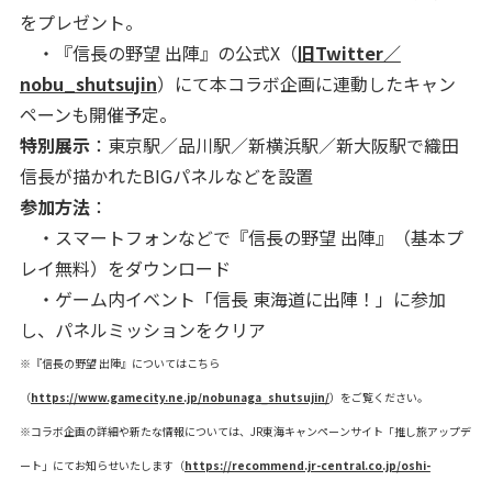
をプレゼント。
・『信長の野望 出陣』の公式X（
旧Twitter／
nobu_shutsujin
）にて本コラボ企画に連動したキャン
ペーンも開催予定。
特別展示
：東京駅／品川駅／新横浜駅／新大阪駅で織田
信長が描かれたBIGパネルなどを設置
参加方法
：
・スマートフォンなどで『信長の野望 出陣』（基本プ
レイ無料）をダウンロード
・ゲーム内イベント「信長 東海道に出陣！」に参加
し、パネルミッションをクリア
※『信長の野望 出陣』についてはこちら
（
https://www.gamecity.ne.jp/nobunaga_shutsujin/
）をご覧ください。
※コラボ企画の詳細や新たな情報については、JR東海キャンペーンサイト「推し旅アップデ
ート」にてお知らせいたします（
https://recommend.jr-central.co.jp/oshi-