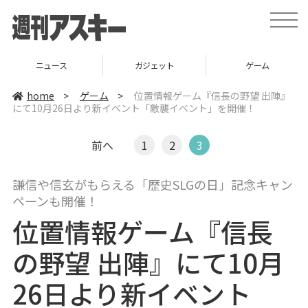
t
o
g
g
l
ニュース
ガジェット
ゲーム
e
n
a
home
>
ゲーム
>
位置情報ゲーム『信長の野望 出陣』
v
にて10月26日より新イベント「敵襲イベント」を開催！
i
g
a
t
前へ
1
2
3
i
o
n
謙信や信玄がもらえる「歴史SLGの日」記念キャン
ペーンも開催！
位置情報ゲーム『信長
の野望 出陣』にて10月
26日より新イベント