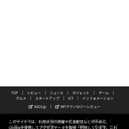
TOP
レビュー
ニュース
ガジェット
ゲーム
グルメ
スタートアップ
ICT
インフォメーション
ASCII.jp
MITテクノロジーレビュー
サイトポリシー
プライバシーポリシー
運営会社
このサイトでは、利用状況の把握や広告配信などのために、
お問い合わせ
広告掲載
スタッフ募集
電子版について
Cookieを使用してアクセスデータを取得・利用しています。これ