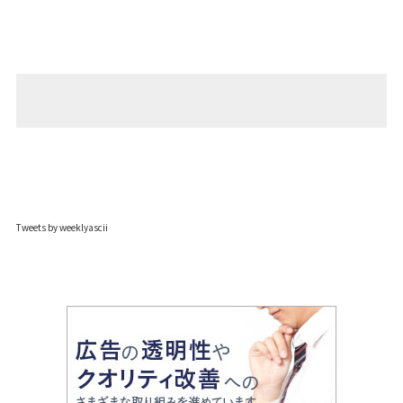
Tweets by weeklyascii