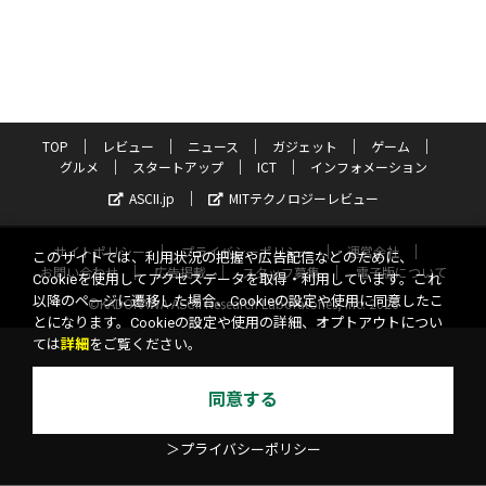
TOP
レビュー
ニュース
ガジェット
ゲーム
グルメ
スタートアップ
ICT
インフォメーション
ASCII.jp
MITテクノロジーレビュー
サイトポリシー
プライバシーポリシー
運営会社
このサイトでは、利用状況の把握や広告配信などのために、
お問い合わせ
広告掲載
スタッフ募集
電子版について
Cookieを使用してアクセスデータを取得・利用しています。これ
以降のページに遷移した場合、Cookieの設定や使用に同意したこ
©KADOKAWA ASCII Research Laboratories, Inc. 2026
とになります。Cookieの設定や使用の詳細、オプトアウトについ
ては
詳細
をご覧ください。
同意する
＞プライバシーポリシー