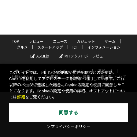
TOP
レビュー
ニュース
ガジェット
ゲーム
グルメ
スタートアップ
ICT
インフォメーション
ASCII.jp
MITテクノロジーレビュー
サイトポリシー
プライバシーポリシー
運営会社
このサイトでは、利用状況の把握や広告配信などのために、
お問い合わせ
広告掲載
スタッフ募集
電子版について
Cookieを使用してアクセスデータを取得・利用しています。これ
以降のページに遷移した場合、Cookieの設定や使用に同意したこ
©KADOKAWA ASCII Research Laboratories, Inc. 2026
とになります。Cookieの設定や使用の詳細、オプトアウトについ
ては
詳細
をご覧ください。
同意する
＞プライバシーポリシー