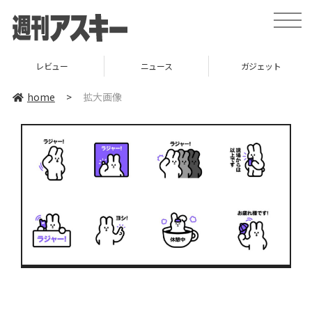
toggle
naviga
レビュー
ニュース
ガジェット
home
>
拡大画像