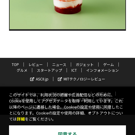
TOP
レビュー
ニュース
ガジェット
ゲーム
グルメ
スタートアップ
ICT
インフォメーション
ASCII.jp
MITテクノロジーレビュー
サイトポリシー
プライバシーポリシー
運営会社
このサイトでは、利用状況の把握や広告配信などのために、
お問い合わせ
広告掲載
スタッフ募集
電子版について
Cookieを使用してアクセスデータを取得・利用しています。これ
以降のページに遷移した場合、Cookieの設定や使用に同意したこ
©KADOKAWA ASCII Research Laboratories, Inc. 2026
とになります。Cookieの設定や使用の詳細、オプトアウトについ
ては
詳細
をご覧ください。
同意する