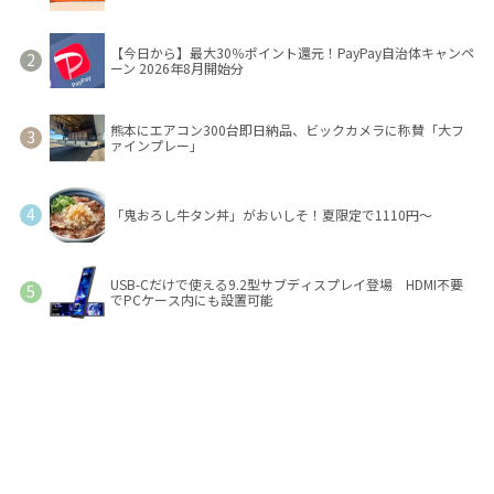
【今日から】最大30％ポイント還元！PayPay自治体キャンペ
ーン 2026年8月開始分
熊本にエアコン300台即日納品、ビックカメラに称賛「大フ
ァインプレー」
「鬼おろし牛タン丼」がおいしそ！夏限定で1110円～
USB-Cだけで使える9.2型サブディスプレイ登場 HDMI不要
でPCケース内にも設置可能