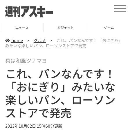
t
o
g
g
l
ニュース
ガジェット
ゲーム
e
n
a
home
>
グルメ
>
これ、パンなんです！ 「おにぎり」
v
みたいな楽しいパン、ローソンストアで発売
i
g
a
具は和風ツナマヨ
t
i
これ、パンなんです！
o
n
「おにぎり」みたいな
楽しいパン、ローソン
ストアで発売
2023年10月02日 15時50分更新