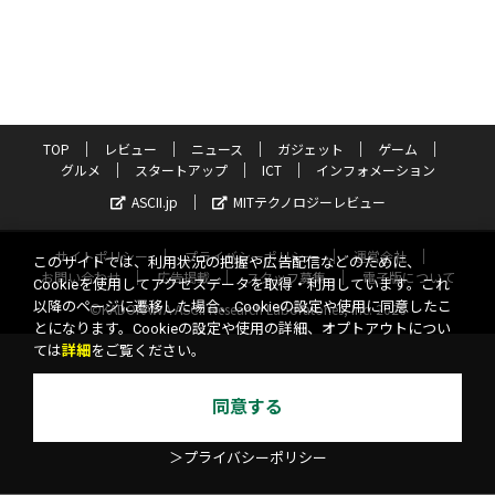
TOP
レビュー
ニュース
ガジェット
ゲーム
グルメ
スタートアップ
ICT
インフォメーション
ASCII.jp
MITテクノロジーレビュー
サイトポリシー
プライバシーポリシー
運営会社
このサイトでは、利用状況の把握や広告配信などのために、
お問い合わせ
広告掲載
スタッフ募集
電子版について
Cookieを使用してアクセスデータを取得・利用しています。これ
以降のページに遷移した場合、Cookieの設定や使用に同意したこ
©KADOKAWA ASCII Research Laboratories, Inc. 2026
とになります。Cookieの設定や使用の詳細、オプトアウトについ
ては
詳細
をご覧ください。
同意する
＞プライバシーポリシー