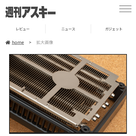
toggle
naviga
レビュー
ニュース
ガジェット
home
>
拡大画像