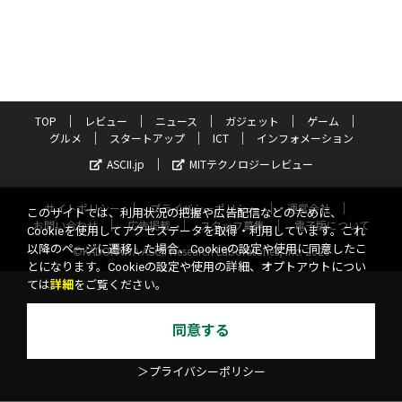
TOP
レビュー
ニュース
ガジェット
ゲーム
グルメ
スタートアップ
ICT
インフォメーション
ASCII.jp
MITテクノロジーレビュー
サイトポリシー
プライバシーポリシー
運営会社
このサイトでは、利用状況の把握や広告配信などのために、
お問い合わせ
広告掲載
スタッフ募集
電子版について
Cookieを使用してアクセスデータを取得・利用しています。これ
以降のページに遷移した場合、Cookieの設定や使用に同意したこ
©KADOKAWA ASCII Research Laboratories, Inc. 2026
とになります。Cookieの設定や使用の詳細、オプトアウトについ
ては
詳細
をご覧ください。
同意する
＞プライバシーポリシー