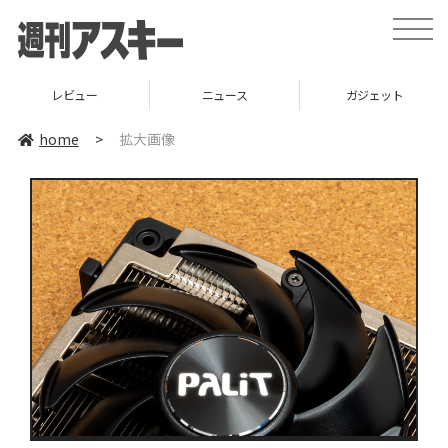
toggle
naviga
レビュー
ニュース
ガジェット
home
>
拡大画像