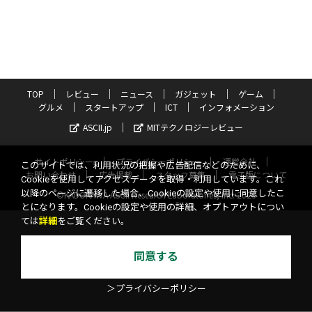
TOP
レビュー
ニュース
ガジェット
ゲーム
グルメ
スタートアップ
ICT
インフォメーション
ASCII.jp
MITテクノロジーレビュー
サイトポリシー
プライバシーポリシー
運営会社
このサイトでは、利用状況の把握や広告配信などのために、
お問い合わせ
広告掲載
スタッフ募集
電子版について
Cookieを使用してアクセスデータを取得・利用しています。これ
以降のページに遷移した場合、Cookieの設定や使用に同意したこ
©KADOKAWA ASCII Research Laboratories, Inc. 2026
とになります。Cookieの設定や使用の詳細、オプトアウトについ
ては
詳細
をご覧ください。
同意する
＞プライバシーポリシー