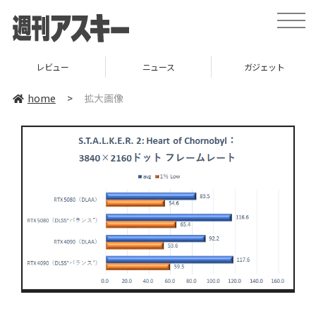
toggle
naviga
レビュー
ニュース
ガジェット
home
>
拡大画像