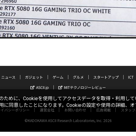
ニュース
ガジェット
ゲーム
グルメ
スタートアップ
ICT
ASCII.jp
MITテクノロジーレビュー
ために、Cookieを使用してアクセスデータを取得・利用して
使用に同意したことになります。Cookieの設定や使用の詳細、
ライバシーポリシー
運営会社
お問い合わせ
広告掲載
スタッフ
©KADOKAWA ASCII Research Laboratories, Inc. 2026