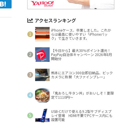
アクセスランキング
iPhoneケース、卒業しました。これか
らは最高に使いやすい「iPhoneバッ
ク」で生きていきます。
【今日から】最大30％ポイント還元！
PayPay自治体キャンペーン 2026年8月
開始分
熊本にエアコン300台即日納品、ビック
カメラに称賛「大ファインプレー」
「鬼おろし牛タン丼」がおいしそ！夏限
定で1110円～
USB-Cだけで使える9.2型サブディスプ
レイ登場 HDMI不要でPCケース内にも
設置可能