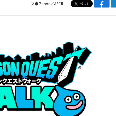
文● Zenon／ASCII