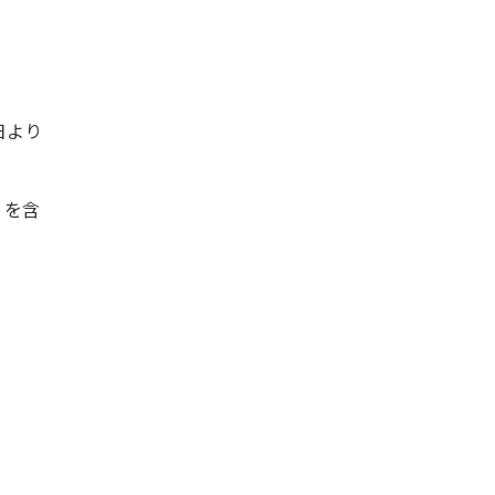
日より
」を含