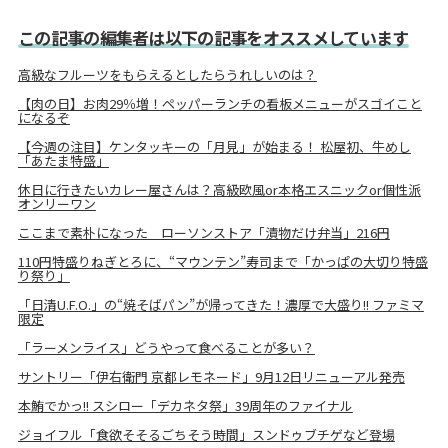
この記事の編集者は以下の記事をオススメしています
高級なフルーツをもらえるとしたらうれしいのは？
【肉の日】お肉29％増！ペッパーランチの看板メニューがスゴイこと
になるぞ
【今週の注目】ケンタッキーの「月見」が始まる！ 松屋初、牛めし
「あたま特盛」
休日に行きたいカレー屋さんは？高級欧風or本格エスニックor個性派
オンリーワン
ここまで素朴になった ローソンストア「漬物だけ弁当」216円
110円特盛りねぎとろに、“マウンテン”寿司まで「かっぱの大切り特盛
り祭り」
「日清U.F.O.」の“焼そばパン”が帰ってきた！濃厚で大盛り!! ファミマ
限定
「ラーメンライス」どうやって食べることが多い？
サントリー「伊右衛門 京都レモネード」9月12日リニューアル発売
本鮪でかっ!! スシロー「デカネタ祭」39周年のファイナル
ジョイフル「食欲そそるごちそう時間」スンドゥブチゲなど登場