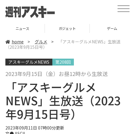
t
o
g
g
l
ニュース
ガジェット
ゲーム
e
n
a
home
>
グルメ
>
「アスキーグルメNEWS」生放送
v
（2023年9月15日号）
i
g
a
アスキーグルメNEWS
第208回
t
i
o
2023年9月15日（金）お昼12時から生放送
n
「アスキーグルメ
NEWS」生放送（2023
年9月15日号）
2023年09月11日 07時00分更新
文● ASCII