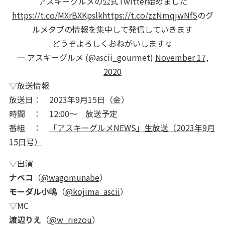
アスキーグルメの公式Twitter始めました
https://t.co/MXrBXKpslk
https://t.co/zzNmqjwNfS
のグ
ルメタブの情報を集中して発信していきます
どうぞよろしくおねがいします☺️
— アスキーグルメ (@ascii_gourmet)
November 17,
2020
▽放送情報
放送日： 2023年9月15日（金）
時間 ： 12:00～ 放送予定
番組 ：
「アスキーグルメNEWS」生放送（2023年9月
15日号）
▽出演
ナベコ
（
@wagomunabe
）
モーダル小嶋
（
@kojima_ascii
）
▽MC
渡辺りえ
（
@w_riezou
）