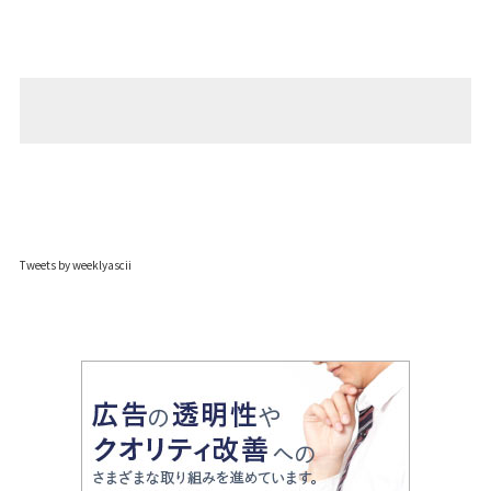
Tweets by weeklyascii