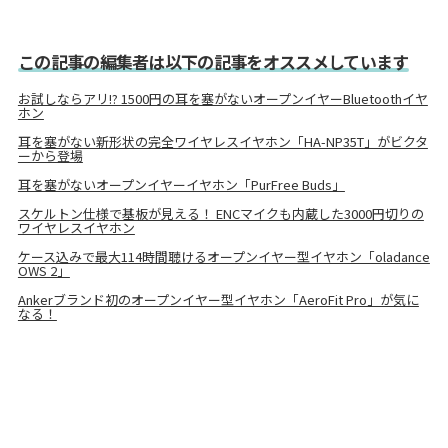
この記事の編集者は以下の記事をオススメしています
お試しならアリ!? 1500円の耳を塞がないオープンイヤーBluetoothイヤ
ホン
耳を塞がない新形状の完全ワイヤレスイヤホン「HA-NP35T」がビクタ
ーから登場
耳を塞がないオープンイヤーイヤホン「PurFree Buds」
スケルトン仕様で基板が見える！ ENCマイクも内蔵した3000円切りの
ワイヤレスイヤホン
ケース込みで最大114時間聴けるオープンイヤー型イヤホン「oladance
OWS 2」
Ankerブランド初のオープンイヤー型イヤホン「AeroFit Pro」が気に
なる！