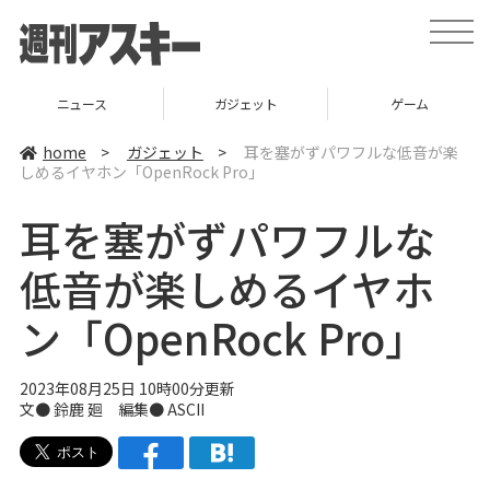
t
o
g
g
l
ニュース
ガジェット
ゲーム
e
n
a
home
>
ガジェット
>
耳を塞がずパワフルな低音が楽
v
しめるイヤホン「OpenRock Pro」
i
g
a
耳を塞がずパワフルな
t
i
o
低音が楽しめるイヤホ
n
ン「OpenRock Pro」
2023年08月25日 10時00分更新
文● 鈴鹿 廻 編集● ASCII