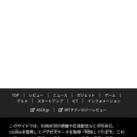
TOP
レビュー
ニュース
ガジェット
ゲーム
グルメ
スタートアップ
ICT
インフォメーション
ASCII.jp
MITテクノロジーレビュー
サイトポリシー
プライバシーポリシー
運営会社
このサイトでは、利用状況の把握や広告配信などのために、
お問い合わせ
広告掲載
スタッフ募集
電子版について
Cookieを使用してアクセスデータを取得・利用しています。これ