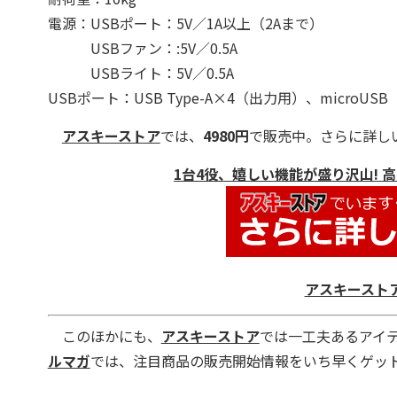
電源：USBポート：5V／1A以上（2Aまで）
USBファン：:5V／0.5A
USBライト：5V／0.5A
USBポート：USB Type-A×4（出力用）、microUS
アスキーストア
では、
4980円
で販売中。さらに詳し
1台4役、嬉しい機能が盛り沢山!
アスキースト
このほかにも、
アスキーストア
では一工夫あるアイ
ルマガ
では、注目商品の販売開始情報をいち早くゲッ