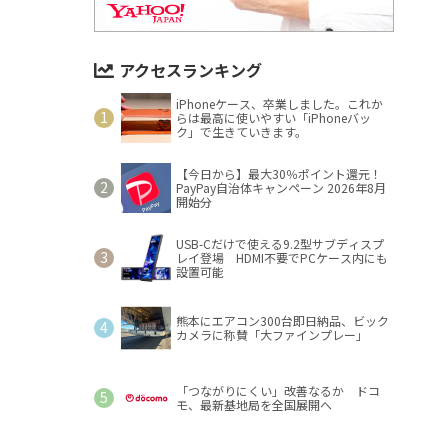
アクセスランキング
iPhoneケース、卒業しました。これか
らは最高に使いやすい「iPhoneバッ
ク」で生きていきます。
【今日から】最大30％ポイント還元！
PayPay自治体キャンペーン 2026年8月
開始分
USB-Cだけで使える9.2型サブディスプ
レイ登場 HDMI不要でPCケース内にも
設置可能
熊本にエアコン300台即日納品、ビック
カメラに称賛「大ファインプレー」
「つながりにくい」改善なるか ドコ
モ、最新基地局を全国展開へ