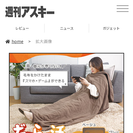
toggle
naviga
レビュー
ニュース
ガジェット
home
>
拡大画像