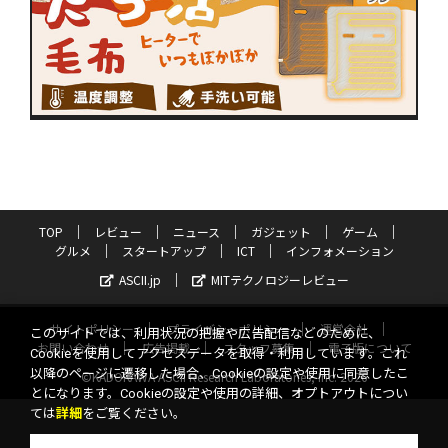
TOP
レビュー
ニュース
ガジェット
ゲーム
グルメ
スタートアップ
ICT
インフォメーション
ASCII.jp
MITテクノロジーレビュー
サイトポリシー
プライバシーポリシー
運営会社
このサイトでは、利用状況の把握や広告配信などのために、
お問い合わせ
広告掲載
スタッフ募集
電子版について
Cookieを使用してアクセスデータを取得・利用しています。これ
以降のページに遷移した場合、Cookieの設定や使用に同意したこ
©KADOKAWA ASCII Research Laboratories, Inc. 2026
とになります。Cookieの設定や使用の詳細、オプトアウトについ
ては
詳細
をご覧ください。