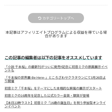
カテゴリートップへ
本記事はアフィリエイトプログラムによる収益を得ている場
合があります
この記事の編集者は以下の記事をオススメしています
「小説 千本桜」の最新刊がついに発売!!記念に初音ミクの原画展示イベ
ントも
「千本桜の世界展-Be Here-」ところざわサクラタウンにて3月26日よ
り開催
初音ミク「千本桜」をテーマにした本格的な屏風の展示がスタート
初音ミクの16周年を記念した公式カラー金貨・銀貨が登場
【本日22時ラスト】初音ミク「16歳の誕生日」を祝う参加型オンライ
ンイベント