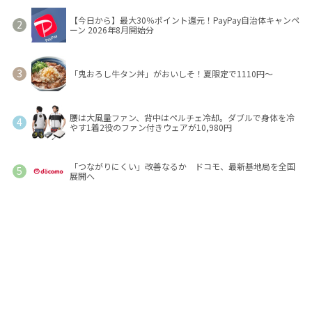
【今日から】最大30％ポイント還元！PayPay自治体キャンペ
ーン 2026年8月開始分
「鬼おろし牛タン丼」がおいしそ！夏限定で1110円～
腰は大風量ファン、背中はペルチェ冷却。ダブルで身体を冷
やす1着2役のファン付きウェアが10,980円
「つながりにくい」改善なるか ドコモ、最新基地局を全国
展開へ