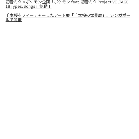
初音ミク×ポケモン企画「ポケモン feat. 初音ミク Project VOLTAGE
18 Types/Songs」始動！
千本桜をフィーチャーしたアート展「千本桜の世界展」、シンガポー
ルで開催