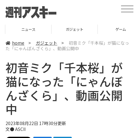
t
o
g
g
l
ニュース
ガジェット
ゲーム
e
n
a
home
>
ガジェット
>
初音ミク「千本桜」が猫になっ
v
た「にゃんぼんざくら」、動画公開中
i
g
a
初音ミク「千本桜」が
t
i
o
猫になった「にゃんぼ
n
んざくら」、動画公開
中
2023年08月22日 17時30分更新
文● ASCII