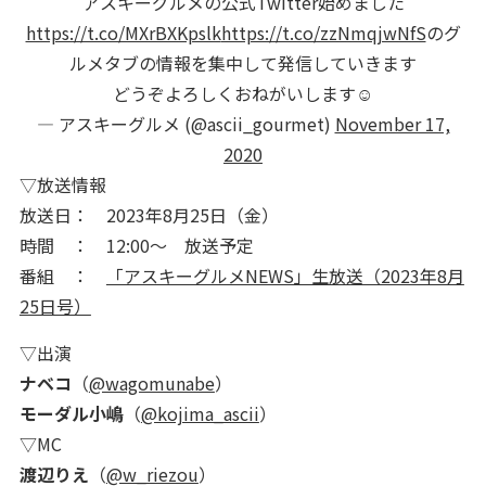
アスキーグルメの公式Twitter始めました
https://t.co/MXrBXKpslk
https://t.co/zzNmqjwNfS
のグ
ルメタブの情報を集中して発信していきます
どうぞよろしくおねがいします☺️
— アスキーグルメ (@ascii_gourmet)
November 17,
2020
▽放送情報
放送日： 2023年8月25日（金）
時間 ： 12:00～ 放送予定
番組 ：
「アスキーグルメNEWS」生放送（2023年8月
25日号）
▽出演
ナベコ
（
@wagomunabe
）
モーダル小嶋
（
@kojima_ascii
）
▽MC
渡辺りえ
（
@w_riezou
）