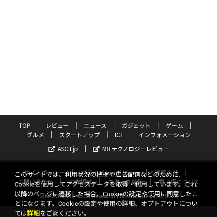
TOP
レビュー
ニュース
ガジェット
ゲーム
グルメ
スタートアップ
ICT
インフォメーション
ASCII.jp
MITテクノロジーレビュー
サイトポリシー
プライバシーポリシー
運営会社
このサイトでは、利用状況の把握や広告配信などのために、
お問い合わせ
広告掲載
スタッフ募集
電子版について
Cookieを使用してアクセスデータを取得・利用しています。これ
以降のページに遷移した場合、Cookieの設定や使用に同意したこ
©KADOKAWA ASCII Research Laboratories, Inc. 2026
とになります。Cookieの設定や使用の詳細、オプトアウトについ
ては
詳細
をご覧ください。