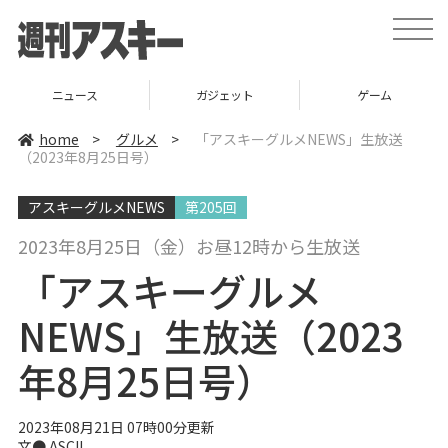
t
o
g
g
l
ニュース
ガジェット
ゲーム
e
n
a
home
>
グルメ
>
「アスキーグルメNEWS」生放送
v
（2023年8月25日号）
i
g
a
アスキーグルメNEWS
第205回
t
i
o
2023年8月25日（金）お昼12時から生放送
n
「アスキーグルメ
NEWS」生放送（2023
年8月25日号）
2023年08月21日 07時00分更新
文● ASCII