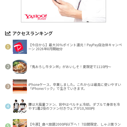
アクセスランキング
【今日から】最大30％ポイント還元！PayPay自治体キャンペ
ーン 2026年8月開始分
「鬼おろし牛タン丼」がおいしそ！夏限定で1110円～
iPhoneケース、卒業しました。これからは最高に使いやすい
「iPhoneバック」で生きていきます。
腰は大風量ファン、背中はペルチェ冷却。ダブルで身体を冷
やす1着2役のファン付きウェアが10,980円
【今週】食べ放題2000円以下へ！ 7日間限定、しゃぶ葉ラン