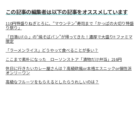
この記事の編集者は以下の記事をオススメしています
110円特盛りねぎとろに、“マウンテン”寿司まで「かっぱの大切り特盛
り祭り」
「日清U.F.O.」の“焼そばパン”が帰ってきた！濃厚で大盛り!! ファミマ
限定
「ラーメンライス」どうやって食べることが多い？
ここまで素朴になった ローソンストア「漬物だけ弁当」216円
休日に行きたいカレー屋さんは？高級欧風or本格エスニックor個性派
オンリーワン
高級なフルーツをもらえるとしたらうれしいのは？