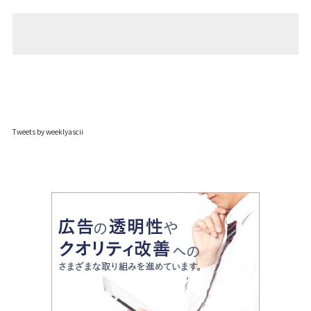
Tweets by weeklyascii