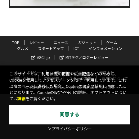
TOP
レビュー
ニュース
ガジェット
ゲーム
グルメ
スタートアップ
ICT
インフォメーション
ASCII.jp
MITテクノロジーレビュー
サイトポリシー
プライバシーポリシー
運営会社
このサイトでは、利用状況の把握や広告配信などのために、
お問い合わせ
広告掲載
スタッフ募集
電子版について
Cookieを使用してアクセスデータを取得・利用しています。これ
以降のページに遷移した場合、Cookieの設定や使用に同意したこ
©KADOKAWA ASCII Research Laboratories, Inc. 2026
とになります。Cookieの設定や使用の詳細、オプトアウトについ
ては
詳細
をご覧ください。
同意する
＞プライバシーポリシー