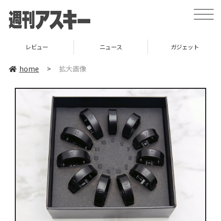
toggle
naviga
レビュー
ニュース
ガジェット
home
>
拡大画像