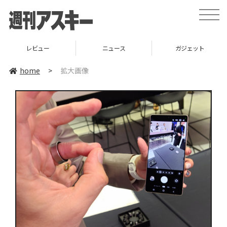
toggle
naviga
レビュー
ニュース
ガジェット
home
>
拡大画像