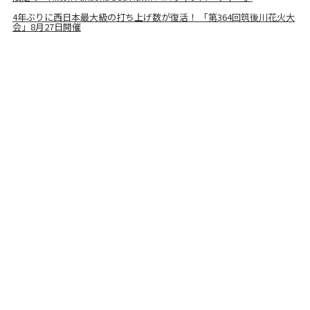
4年ぶりに西日本最大級の打ち上げ数が復活！ 「第364回筑後川花火大
会」8月27日開催