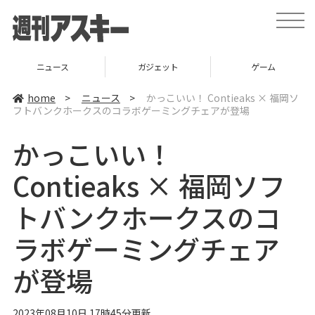
t
o
g
g
l
ニュース
ガジェット
ゲーム
e
n
a
home
>
ニュース
>
かっこいい！ Contieaks × 福岡ソ
v
フトバンクホークスのコラボゲーミングチェアが登場
i
g
a
かっこいい！
t
i
o
Contieaks × 福岡ソフ
n
トバンクホークスのコ
ラボゲーミングチェア
が登場
2023年08月10日 17時45分更新