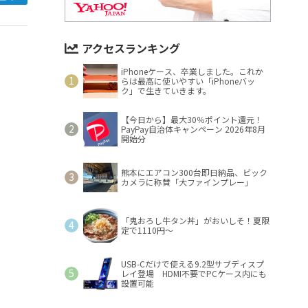
アクセスランキング
iPhoneケース、卒業しました。これか
らは最高に使いやすい「iPhoneバッ
ク」で生きていきます。
【今日から】最大30％ポイント還元！
PayPay自治体キャンペーン 2026年8月
開始分
熊本にエアコン300台即日納品、ビック
カメラに称賛「大ファインプレー」
「鬼おろし牛タン丼」がおいしそ！夏限
定で1110円～
USB-Cだけで使える9.2型サブディスプ
レイ登場 HDMI不要でPCケース内にも
設置可能