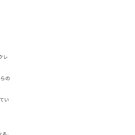
クレ
からの
れてい
なる。