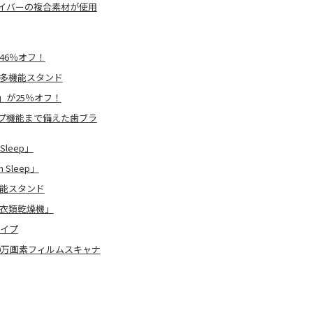
イバーの複合素材が使用
46％オフ！
る多機能スタンド
」が25％オフ！
プ機能まで備えた歯ブラ
leep」
Sleep」
機能スタンド
し衣類乾燥機」
タイプ
0万画素フィルムスキャナ