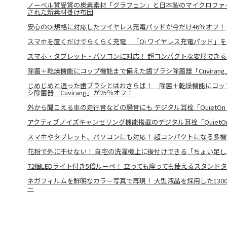
ノーベル賞受賞の炭素素材「グラフェン」と日本製のマイクロファ
された新素材掛け布団
安心のQi規格に対応したワイヤレス充電パッドが今だけ46％オフ！
スマホを置くだけでらくらく充電 「Qi ワイヤレス充電パッド」を
スマホ・タブレット・パソコンに対応！ 超コンパクトな変形でき
除菌＋乾燥機能にコップ機能まで備えた歯ブラシ除菌器「Cuvirang
じめじめと湿った歯ブラシとはおさらば！ 除菌＋乾燥機能にコッ
シ除菌器「Cuvirang」が25％オフ！
外から聞こえる車の走行音などの騒音にも デジタル耳栓「QuietOn S
アクティブノイズキャンセリング機能搭載のデジタル耳栓「QuietOn 
スマホやタブレット、パソコンにも対応！ 超コンパクトになる多
花粉で外に干せない！ 自宅の洗濯機上に後付けできる「ちょい足
72個LEDライト付き5倍ルーペ！ 立っても座っても使えるスタンド
ネガフィルムを鮮明なカラー写真で再現！ 大型液晶を採用した130
ー