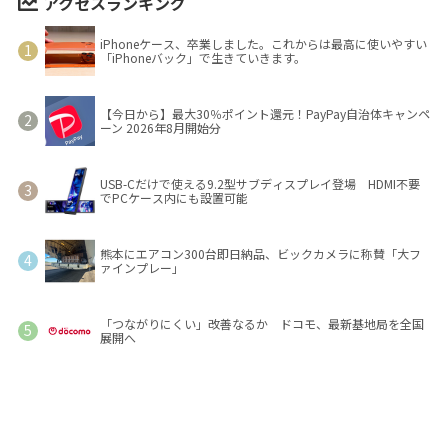
アクセスランキング
iPhoneケース、卒業しました。これからは最高に使いやすい
「iPhoneバック」で生きていきます。
【今日から】最大30％ポイント還元！PayPay自治体キャンペ
ーン 2026年8月開始分
USB-Cだけで使える9.2型サブディスプレイ登場 HDMI不要
でPCケース内にも設置可能
熊本にエアコン300台即日納品、ビックカメラに称賛「大フ
ァインプレー」
「つながりにくい」改善なるか ドコモ、最新基地局を全国
展開へ