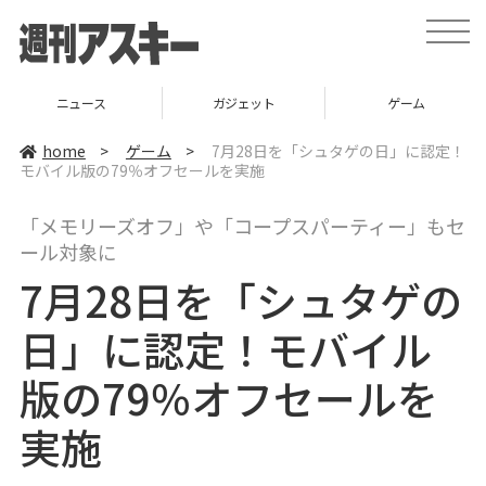
t
o
g
g
l
ニュース
ガジェット
ゲーム
e
n
a
home
>
ゲーム
>
7月28日を「シュタゲの日」に認定！
v
モバイル版の79％オフセールを実施
i
g
a
「メモリーズオフ」や「コープスパーティー」もセ
t
i
ール対象に
o
n
7月28日を「シュタゲの
日」に認定！モバイル
版の79％オフセールを
実施