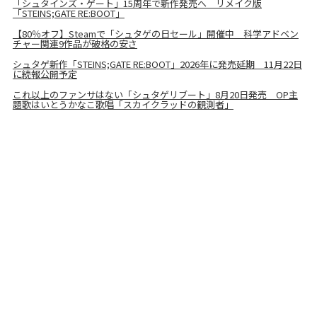
「シュタインズ・ゲート」15周年で新作発売へ リメイク版
「STEINS;GATE RE:BOOT」
【80％オフ】Steamで「シュタゲの日セール」開催中 科学アドベン
チャー関連9作品が破格の安さ
シュタゲ新作「STEINS;GATE RE:BOOT」2026年に発売延期 11月22日
に続報公開予定
これ以上のファンサはない「シュタゲリブート」8月20日発売 OP主
題歌はいとうかなこ歌唱「スカイクラッドの観測者」