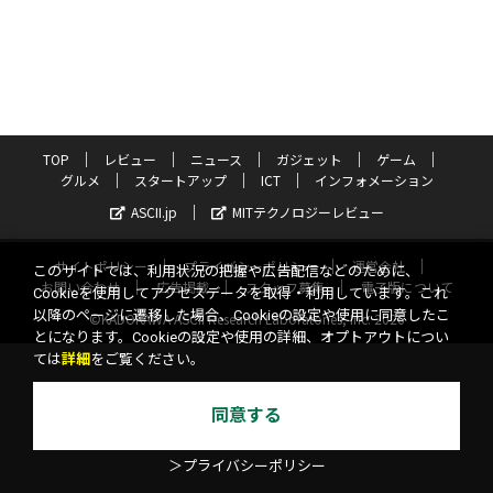
TOP
レビュー
ニュース
ガジェット
ゲーム
グルメ
スタートアップ
ICT
インフォメーション
ASCII.jp
MITテクノロジーレビュー
サイトポリシー
プライバシーポリシー
運営会社
このサイトでは、利用状況の把握や広告配信などのために、
お問い合わせ
広告掲載
スタッフ募集
電子版について
Cookieを使用してアクセスデータを取得・利用しています。これ
以降のページに遷移した場合、Cookieの設定や使用に同意したこ
©KADOKAWA ASCII Research Laboratories, Inc. 2026
とになります。Cookieの設定や使用の詳細、オプトアウトについ
ては
詳細
をご覧ください。
同意する
＞プライバシーポリシー