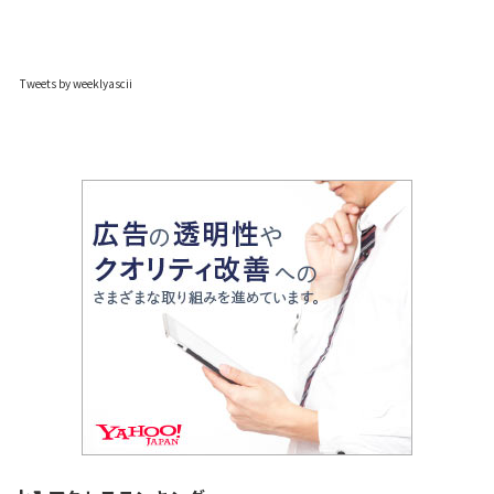
Tweets by weeklyascii