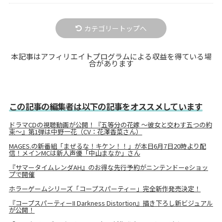
カテゴリートップへ
本記事はアフィリエイトプログラムによる収益を得ている場
合があります
この記事の編集者は以下の記事をオススメしています
ドラマCDの視聴動画が公開！『五等分の花嫁 ～彼女と交わす五つの約
束～』第1弾は中野一花（CV：花澤香菜さん）
MAGES.の新番組「まぜるな！キケン！！」が本日6月7日20時より配
信！メインMCは新人声優「中山まなか」さん
『サマータイムレンダAH』のお得な先行予約がニンテンドーeショッ
プで開催
ホラーゲームシリーズ「コープスパーティー」完全新作発売決定！
『コープスパーティーII Darkness Distortion』描き下ろし新ビジュアル
が公開！