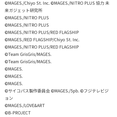
©MAGES./Chiyo St. Inc. ©MAGES./NITRO PLUS 協力 未
来ガジェット研究所
©MAGES./NITRO PLUS
©MAGES./NITRO PLUS
©MAGES./NITRO PLUS/RED FLAGSHIP
©MAGES./RED FLAGSHIP/Chiyo St. Inc.
©MAGES./NITRO PLUS/RED FLAGSHIP
©Team GrisGris/MAGES.
©Team GrisGris/MAGES.
©MAGES.
©MAGES.
©MAGES.
©サイコパス製作委員会 ©MAGES./5pb. ©フジテレビジ
ョン
©MAGES./LOVE&ART
©B-PROJECT