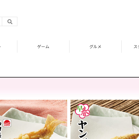
ト
ゲーム
グルメ
ス