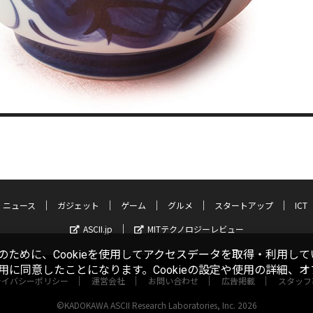
ニュース
ガジェット
ゲーム
グルメ
スタートアップ
ICT
ASCII.jp
MITテクノロジーレビュー
ために、Cookieを使用してアクセスデータを取得・利用して
使用に同意したことになります。Cookieの設定や使用の詳細、
ライバシーポリシー
運営会社
お問い合わせ
広告掲載
スタッフ
©KADOKAWA ASCII Research Laboratories, Inc. 2026