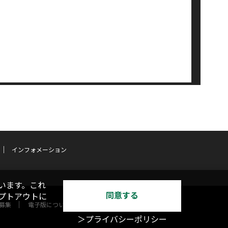
インフォメーション
います。これ
同意する
オプトアウトに
募集
電子版について
＞プライバシーポリシー