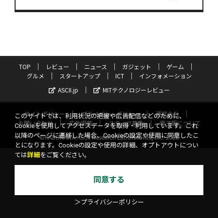
TOP
レビュー
ニュース
ガジェット
ゲーム
グルメ
スタートアップ
ICT
インフォメーション
ASCII.jp
MITテクノロジーレビュー
サイトポリシー
プライバシーポリシー
運営会社
このサイトでは、利用状況の把握や広告配信などのために、
お問い合わせ
広告掲載
スタッフ募集
電子版について
Cookieを使用してアクセスデータを取得・利用しています。これ
以降のページに遷移した場合、Cookieの設定や使用に同意したこ
©KADOKAWA ASCII Research Laboratories, Inc. 2026
とになります。Cookieの設定や使用の詳細、オプトアウトについ
ては
詳細
をご覧ください。
同意する
＞プライバシーポリシー