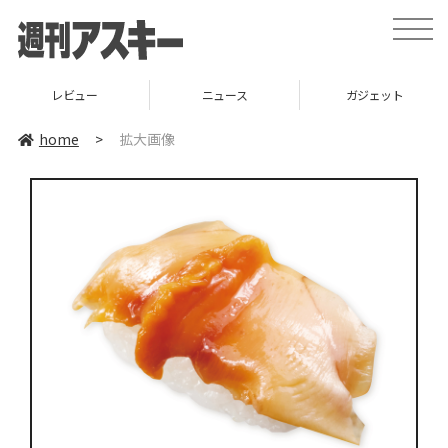
toggle
naviga
レビュー
ニュース
ガジェット
home
>
拡大画像