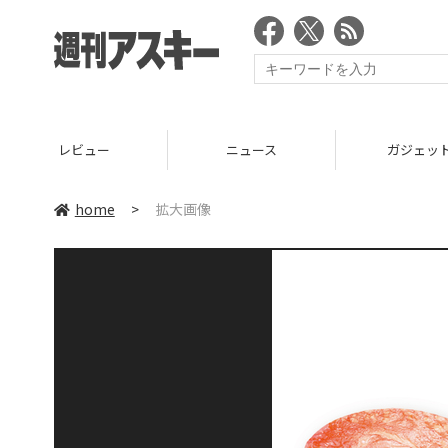
レビュー
ニュース
ガジェッ
home
>
拡大画像