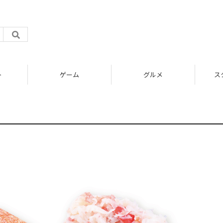
ト
ゲーム
グルメ
ス