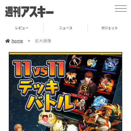
toggle
naviga
レビュー
ニュース
ガジェット
home
>
拡大画像