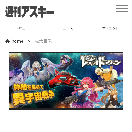
toggle
naviga
レビュー
ニュース
ガジェット
home
>
拡大画像