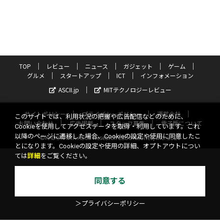
TOP
レビュー
ニュース
ガジェット
ゲーム
グルメ
スタートアップ
ICT
インフォメーション
ASCII.jp
MITテクノロジーレビュー
サイトポリシー
プライバシーポリシー
運営会社
このサイトでは、利用状況の把握や広告配信などのために、
お問い合わせ
広告掲載
スタッフ募集
電子版について
Cookieを使用してアクセスデータを取得・利用しています。これ
以降のページに遷移した場合、Cookieの設定や使用に同意したこ
©KADOKAWA ASCII Research Laboratories, Inc. 2026
とになります。Cookieの設定や使用の詳細、オプトアウトについ
ては
詳細
をご覧ください。
同意する
＞プライバシーポリシー