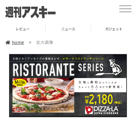
toggle
naviga
レビュー
ニュース
ガジェット
home
>
拡大画像