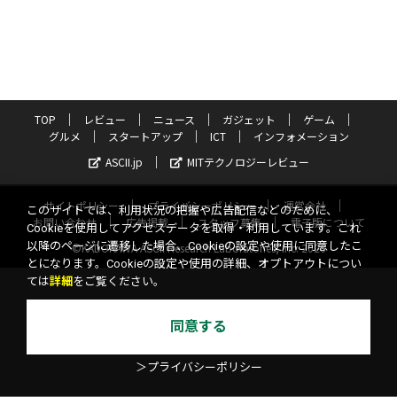
TOP
レビュー
ニュース
ガジェット
ゲーム
グルメ
スタートアップ
ICT
インフォメーション
ASCII.jp
MITテクノロジーレビュー
サイトポリシー
プライバシーポリシー
運営会社
このサイトでは、利用状況の把握や広告配信などのために、
お問い合わせ
広告掲載
スタッフ募集
電子版について
Cookieを使用してアクセスデータを取得・利用しています。これ
以降のページに遷移した場合、Cookieの設定や使用に同意したこ
©KADOKAWA ASCII Research Laboratories, Inc. 2026
とになります。Cookieの設定や使用の詳細、オプトアウトについ
ては
詳細
をご覧ください。
同意する
＞プライバシーポリシー