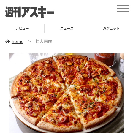
toggle
naviga
レビュー
ニュース
ガジェット
home
>
拡大画像