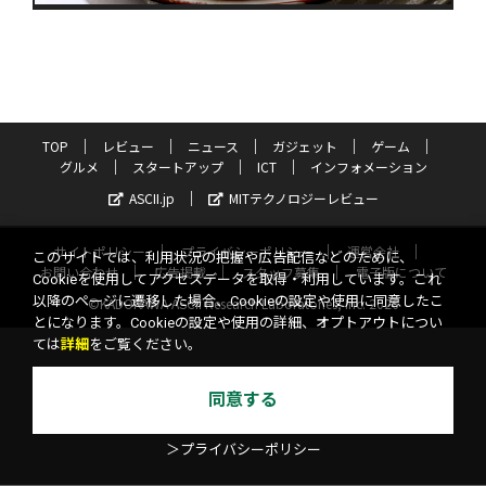
TOP
レビュー
ニュース
ガジェット
ゲーム
グルメ
スタートアップ
ICT
インフォメーション
ASCII.jp
MITテクノロジーレビュー
サイトポリシー
プライバシーポリシー
運営会社
このサイトでは、利用状況の把握や広告配信などのために、
お問い合わせ
広告掲載
スタッフ募集
電子版について
Cookieを使用してアクセスデータを取得・利用しています。これ
以降のページに遷移した場合、Cookieの設定や使用に同意したこ
©KADOKAWA ASCII Research Laboratories, Inc. 2026
とになります。Cookieの設定や使用の詳細、オプトアウトについ
ては
詳細
をご覧ください。
同意する
＞プライバシーポリシー