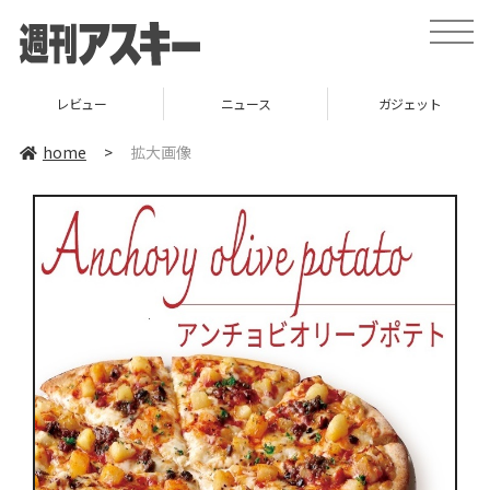
toggle
naviga
レビュー
ニュース
ガジェット
home
>
拡大画像