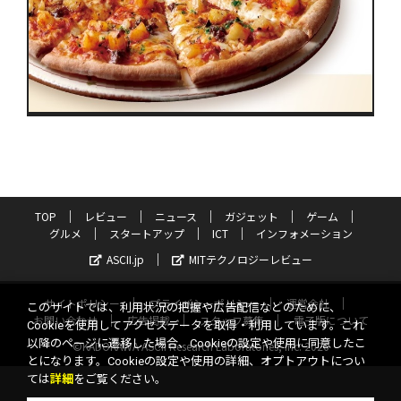
TOP
レビュー
ニュース
ガジェット
ゲーム
グルメ
スタートアップ
ICT
インフォメーション
ASCII.jp
MITテクノロジーレビュー
サイトポリシー
プライバシーポリシー
運営会社
このサイトでは、利用状況の把握や広告配信などのために、
お問い合わせ
広告掲載
スタッフ募集
電子版について
Cookieを使用してアクセスデータを取得・利用しています。これ
以降のページに遷移した場合、Cookieの設定や使用に同意したこ
©KADOKAWA ASCII Research Laboratories, Inc. 2026
とになります。Cookieの設定や使用の詳細、オプトアウトについ
ては
詳細
をご覧ください。