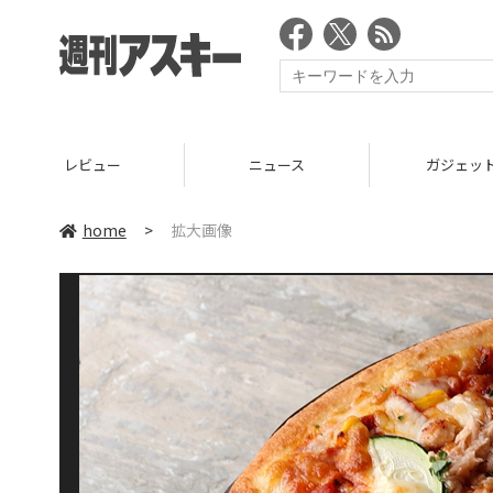
レビュー
ニュース
ガジェッ
home
>
拡大画像