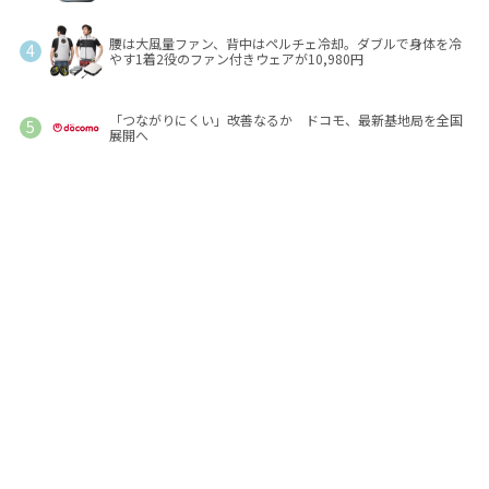
腰は大風量ファン、背中はペルチェ冷却。ダブルで身体を冷
やす1着2役のファン付きウェアが10,980円
「つながりにくい」改善なるか ドコモ、最新基地局を全国
展開へ