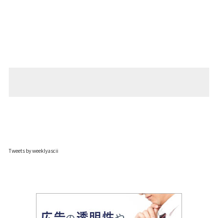
Tweets by weeklyascii