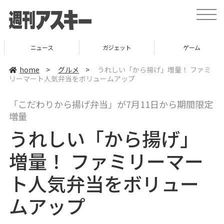
t
o
g
g
l
ニュース
ガジェット
ゲーム
e
n
a
home
>
グルメ
>
うれしい「から揚げ」増量！ ファミ
v
リーマート人気弁当をボリュームアップ
i
g
a
「こだわりから揚げ弁当」が7月11日から期間限定
t
i
増量
o
n
うれしい「から揚げ」
増量！ ファミリーマー
ト人気弁当をボリュー
ムアップ