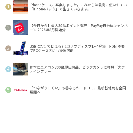
iPhoneケース、卒業しました。これからは最高に使いやすい
「iPhoneバック」で生きていきます。
【今日から】最大30％ポイント還元！PayPay自治体キャンペ
ーン 2026年8月開始分
USB-Cだけで使える9.2型サブディスプレイ登場 HDMI不要
でPCケース内にも設置可能
熊本にエアコン300台即日納品、ビックカメラに称賛「大フ
ァインプレー」
「つながりにくい」改善なるか ドコモ、最新基地局を全国
展開へ