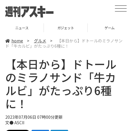
t
o
g
g
l
ニュース
ガジェット
ゲーム
e
n
a
home
>
グルメ
>
【本日から】ドトールのミラノサン
v
ド「牛カルビ」がたっぷり6種に！
i
g
a
【本日から】ドトール
t
i
o
のミラノサンド「牛カ
n
ルビ」がたっぷり6種
に！
2023年07月06日 07時00分更新
文● ASCII