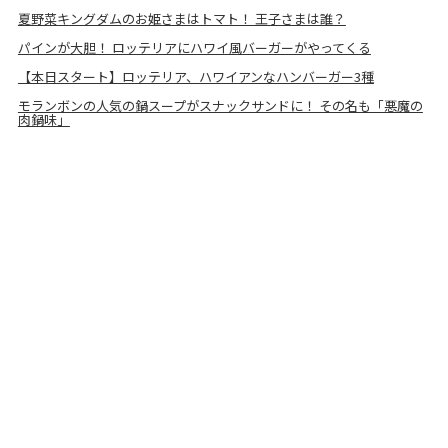
夏野菜キングダムのお姫さまはトマト！ 王子さまは誰？
パインが大胆！ ロッテリアにハワイ風バーガーがやってくる
【本日スタート】ロッテリア、ハワイアンなハンバーガー3種
モランボンの人気の鍋スープがスナックサンドに！ その名も「悪魔の
肉鍋味」