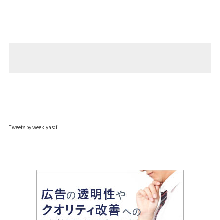
Tweets by weeklyascii