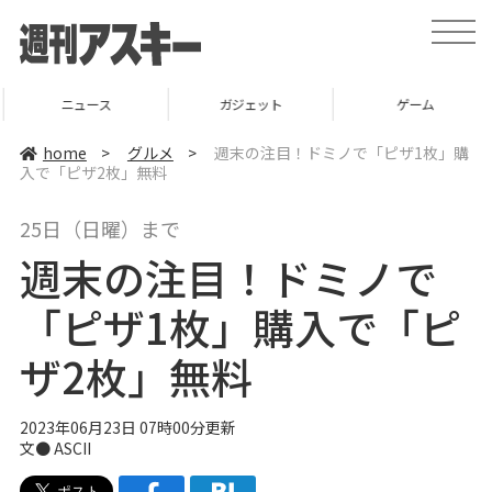
t
o
g
g
l
ニュース
ガジェット
ゲーム
e
n
a
home
>
グルメ
>
週末の注目！ドミノで「ピザ1枚」購
v
入で「ピザ2枚」無料
i
g
a
25日（日曜）まで
t
i
週末の注目！ドミノで
o
n
「ピザ1枚」購入で「ピ
ザ2枚」無料
2023年06月23日 07時00分更新
文● ASCII