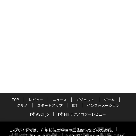
TOP
レビュー
ニュース
ガジェット
ゲーム
グルメ
スタートアップ
ICT
インフォメーション
ASCII.jp
MITテクノロジーレビュー
サイトポリシー
プライバシーポリシー
運営会社
このサイトでは、利用状況の把握や広告配信などのために、
お問い合わせ
広告掲載
スタッフ募集
電子版について