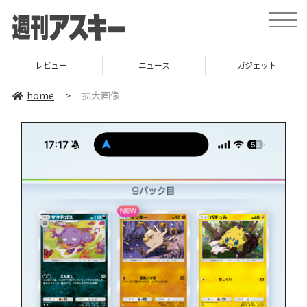
toggle
naviga
レビュー
ニュース
ガジェット
home
>
拡大画像