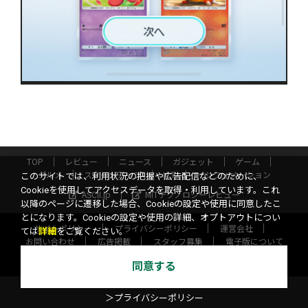
TOP
レビュー
ニュース
ガジェット
ゲーム
グルメ
スタートアップ
ICT
インフォメーション
このサイトでは、利用状況の把握や広告配信などのために、
Cookieを使用してアクセスデータを取得・利用しています。これ
ASCII.jp
MITテクノロジーレビュー
以降のページに遷移した場合、Cookieの設定や使用に同意したこ
とになります。Cookieの設定や使用の詳細、オプトアウトについ
サイトポリシー
プライバシーポリシー
運営会社
ては
詳細
をご覧ください。
お問い合わせ
広告掲載
スタッフ募集
電子版について
©KADOKAWA ASCII Research Laboratories, Inc. 2026
同意する
＞プライバシーポリシー