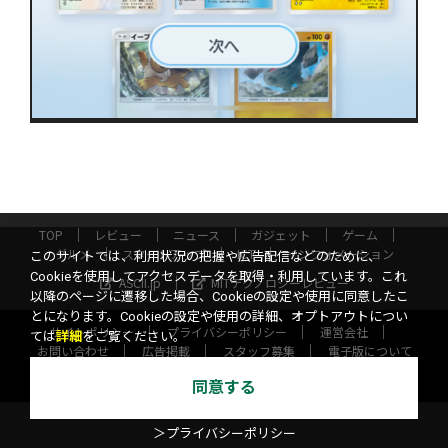
TOP
レビュー
ニュース
ガジェット
ゲーム
グルメ
スタートアップ
ICT
インフォメーション
このサイトでは、利用状況の把握や広告配信などのために、
Cookieを使用してアクセスデータを取得・利用しています。これ
ASCII.jp
MITテクノロジーレビュー
以降のページに遷移した場合、Cookieの設定や使用に同意したこ
とになります。Cookieの設定や使用の詳細、オプトアウトについ
サイトポリシー
プライバシーポリシー
運営会社
ては
詳細
をご覧ください。
お問い合わせ
広告掲載
スタッフ募集
電子版について
©KADOKAWA ASCII Research Laboratories, Inc. 2026
同意する
＞プライバシーポリシー