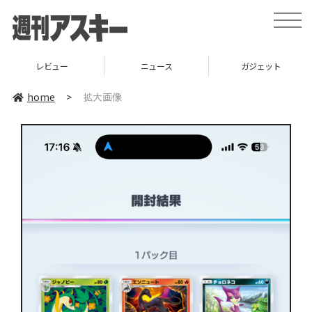
toggle
naviga
レビュー
ニュース
ガジェット
home
>
拡大画像