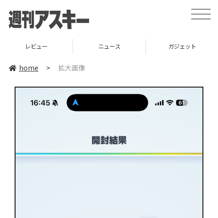
toggle
naviga
レビュー
ニュース
ガジェット
home
>
拡大画像