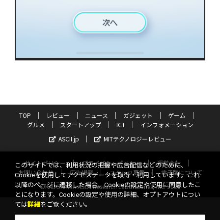
TOP
レビュー
ニュース
ガジェット
ゲーム
グルメ
スタートアップ
ICT
インフォメーション
ASCII.jp
MITテクノロジーレビュー
サイトポリシー
プライバシーポリシー
運営会社
このサイトでは、利用状況の把握や広告配信などのために、
お問い合わせ
広告掲載
スタッフ募集
電子版について
Cookieを使用してアクセスデータを取得・利用しています。これ
以降のページに遷移した場合、Cookieの設定や使用に同意したこ
©KADOKAWA ASCII Research Laboratories, Inc. 2026
とになります。Cookieの設定や使用の詳細、オプトアウトについ
ては
詳細
をご覧ください。