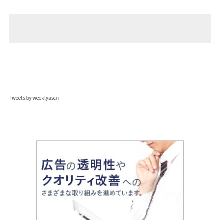
Tweets by weeklyascii