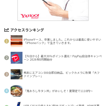
アクセスランキング
iPhoneケース、卒業しました。これからは最高に使いやすい
「iPhoneバック」で生きていきます。
【今日から】最大30％ポイント還元！PayPay自治体キャンペ
ーン 2026年8月開始分
熊本にエアコン300台即日納品、ビックカメラに称賛「大フ
ァインプレー」
「鬼おろし牛タン丼」がおいしそ！夏限定で1110円～
USB-Cだけで使える9.2型サブディスプレイ登場 HDMI不要