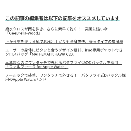
この記事の編集者は以下の記事をオススメしています
撥水クロスが雨を弾き、さらに素早く乾く！ 突風に強い傘
「GeeBrella-Wood」
下から突き抜ける風でお風呂上がりも全身爽快、乗るタイプの扇風機
ユーザーの身体にピタッと合うデザイン設計、iPad専用ポケット付き
クロスバッグ「MATHEMATIK HAWK C20」
本革製なのにワンタッチで外せるバタフライ型のDバックルを採用
「ファルファーラ for Apple Watch」
ノールックで装着、ワンタッチで外せる！ バタフライ式Dバックル採
用のApple Watchバンド