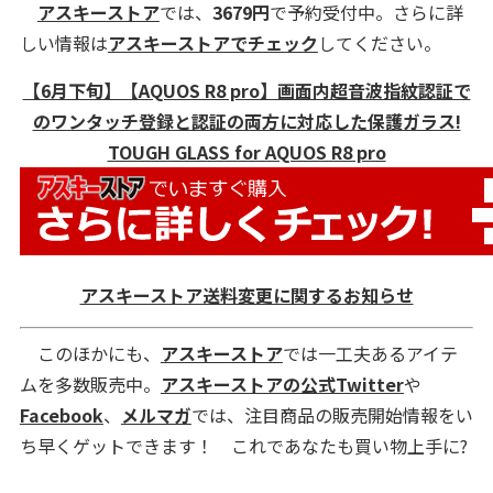
アスキーストア
では、
3679円
で予約受付中。さらに詳
しい情報は
アスキーストアでチェック
してください。
【6月下旬】【AQUOS R8 pro】画面内超音波指紋認証で
のワンタッチ登録と認証の両方に対応した保護ガラス!
TOUGH GLASS for AQUOS R8 pro
アスキーストア送料変更に関するお知らせ
このほかにも、
アスキーストア
では一工夫あるアイテ
ムを多数販売中。
アスキーストアの公式Twitter
や
Facebook
、
メルマガ
では、注目商品の販売開始情報をい
ち早くゲットできます！ これであなたも買い物上手に?