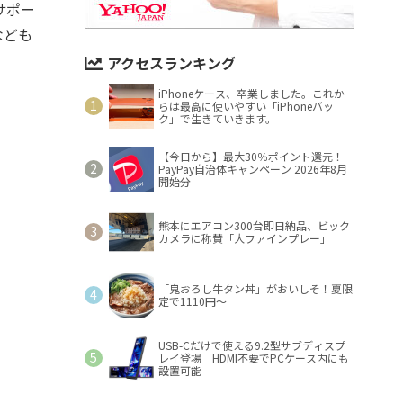
サポー
なども
アクセスランキング
iPhoneケース、卒業しました。これか
らは最高に使いやすい「iPhoneバッ
ク」で生きていきます。
【今日から】最大30％ポイント還元！
PayPay自治体キャンペーン 2026年8月
開始分
熊本にエアコン300台即日納品、ビック
カメラに称賛「大ファインプレー」
「鬼おろし牛タン丼」がおいしそ！夏限
定で1110円～
USB-Cだけで使える9.2型サブディスプ
レイ登場 HDMI不要でPCケース内にも
設置可能