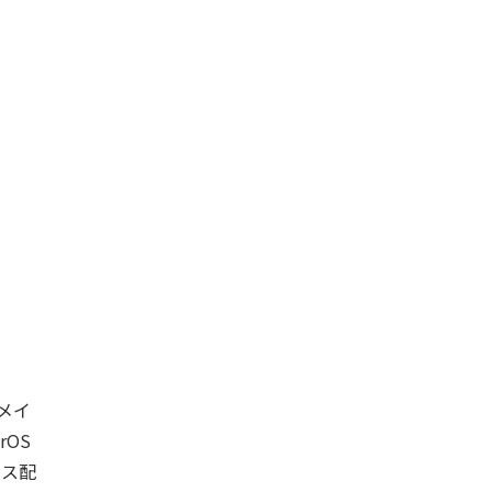
メイ
rOS
ース配