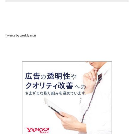
Tweets by weeklyascii