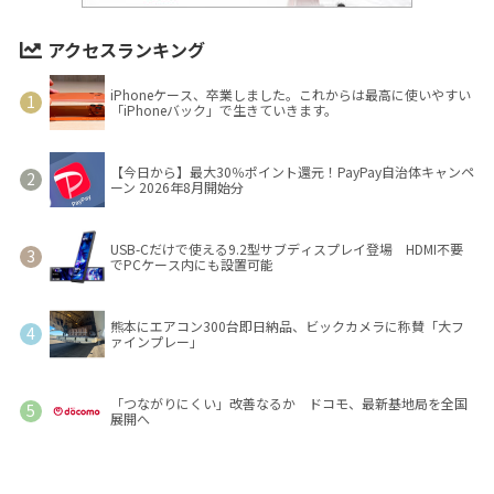
アクセスランキング
iPhoneケース、卒業しました。これからは最高に使いやすい
「iPhoneバック」で生きていきます。
【今日から】最大30％ポイント還元！PayPay自治体キャンペ
ーン 2026年8月開始分
USB-Cだけで使える9.2型サブディスプレイ登場 HDMI不要
でPCケース内にも設置可能
熊本にエアコン300台即日納品、ビックカメラに称賛「大フ
ァインプレー」
「つながりにくい」改善なるか ドコモ、最新基地局を全国
展開へ