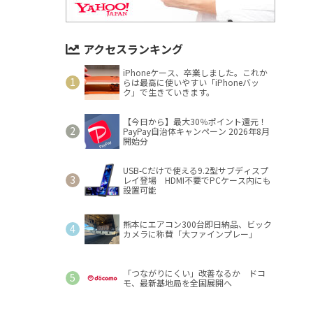
アクセスランキング
iPhoneケース、卒業しました。これか
らは最高に使いやすい「iPhoneバッ
ク」で生きていきます。
【今日から】最大30％ポイント還元！
PayPay自治体キャンペーン 2026年8月
開始分
USB-Cだけで使える9.2型サブディスプ
レイ登場 HDMI不要でPCケース内にも
設置可能
熊本にエアコン300台即日納品、ビック
カメラに称賛「大ファインプレー」
「つながりにくい」改善なるか ドコ
モ、最新基地局を全国展開へ