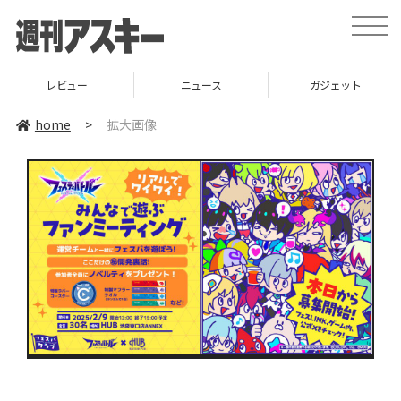
toggle
naviga
レビュー
ニュース
ガジェット
home
>
拡大画像