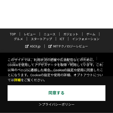
TOP
レビュー
ニュース
ガジェット
ゲーム
グルメ
スタートアップ
ICT
インフォメーション
ASCII.jp
MITテクノロジーレビュー
サイトポリシー
プライバシーポリシー
運営会社
このサイトでは、利用状況の把握や広告配信などのために、
お問い合わせ
広告掲載
スタッフ募集
電子版について
Cookieを使用してアクセスデータを取得・利用しています。これ
以降のページに遷移した場合、Cookieの設定や使用に同意したこ
©KADOKAWA ASCII Research Laboratories, Inc. 2026
とになります。Cookieの設定や使用の詳細、オプトアウトについ
ては
詳細
をご覧ください。
同意する
＞プライバシーポリシー