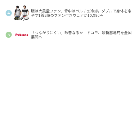
腰は大風量ファン、背中はペルチェ冷却。ダブルで身体を冷
やす1着2役のファン付きウェアが10,980円
「つながりにくい」改善なるか ドコモ、最新基地局を全国
展開へ