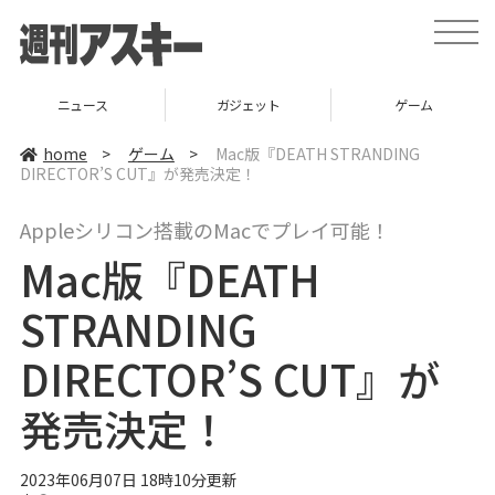
t
o
g
g
l
ニュース
ガジェット
ゲーム
e
n
a
home
>
ゲーム
>
Mac版『DEATH STRANDING
v
DIRECTOR’S CUT』が発売決定！
i
g
a
Appleシリコン搭載のMacでプレイ可能！
t
i
Mac版『DEATH
o
n
STRANDING
DIRECTOR’S CUT』が
発売決定！
2023年06月07日 18時10分更新