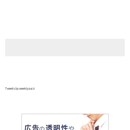
Tweets by weeklyascii