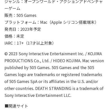
ジャンル：オープンワールド・アクションアドベンチャ
ーゲーム
販売：505 Games
プラットフォーム：Mac（Apple シリコン搭載端末）
発売日：2023年予定
価格：未定
IARC：17+（17才以上対象）
© 2023 Sony Interactive Entertainment Inc. / KOJIMA
PRODUCTIONS Co., Ltd. / HIDEO KOJIMA. Mac version
published by 505 Games. 505 Games and the 505
Games logo are trademarks or registered trademarks
of 505 Games SpA or its affiliates in the U.S. and/or
other countries. DEATH STRANDING is a trademark of
Sony Interactive Entertainment LLC.
■関連サイト