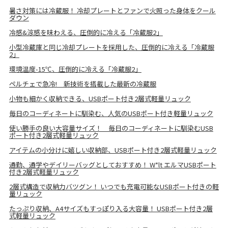
暑さ対策には冷蔵服！ 冷却プレートとファンで火照った身体をクール
ダウン
冷感&涼感を味わえる、圧倒的に冷える「冷蔵服2」
小型冷蔵庫と同じ冷却プレートを採用した、圧倒的に冷える「冷蔵服
2」
環境温度-15℃、圧倒的に冷える「冷蔵服2」
ペルチェで急冷! 新技術を搭載した最新の冷蔵服
小物も細かく収納できる、USBポート付き2層式軽量リュック
毎日のコーディネートに馴染む、人気のUSBポート付き軽量リュック
使い勝手の良い大容量サイズ！ 毎日のコーディネートに馴染むUSB
ポート付き2層式軽量リュック
アイテムの小分けに嬉しい収納部、USBポート付き2層式軽量リュック
通勤、通学やデイリーバッグとしておすすめ！ W*lt エルマUSBポート
付き2層式軽量リュック
2層式構造で収納力バツグン！ いつでも充電可能なUSBポート付きの軽
量リュック
たっぷり収納、A4サイズもすっぽり入る大容量！ USBポート付き2層
式軽量リュック