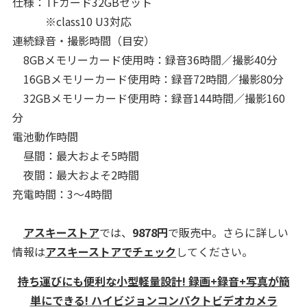
仕様：TFカード32GBセット
※class10 U3対応
連続録音・撮影時間（目安）
8GBメモリーカード使用時：録音36時間／撮影40分
16GBメモリーカード使用時：録音72時間／撮影80分
32GBメモリーカード使用時：録音144時間／撮影160
分
電池動作時間
昼間：最大およそ5時間
夜間：最大およそ2時間
充電時間：3～4時間
アスキーストア
では、
9878
円
で販売中。さらに詳しい
情報は
アスキーストアでチェック
してください。
持ち運びにも便利な小型軽量設計! 録画+録音+写真が簡
単にできる! ハイビジョンコンパクトビデオカメラ