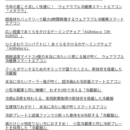
今年の夏こそ涼しく快適に！ ウェアラブル冷暖房スマートエアコン
「メタウラ」
超長持ちバッテリーで最大8時間稼働するウェアラブル冷暖房スマート
エアコン
広い座面であぐらをかけるゲーミングチェア「AGRelux α（3R-
AGR02）」
ひとまわりコンパクトに！ あぐらをかけるのゲーミングチェア
「AGRelux α」
周囲温度マイナス4度の本当に冷たいと感じる風が吹く、ウェアラブル
冷暖房スマートエアコン
クールダウンするためのギミックが盛りだくさん、新技術を搭載した
冷蔵服
本当に冷たいクーラー風が吹く、超冷風&大冷却面スマートエアコン
小型冷蔵庫と同じ機構⁉ わずか3秒で冷える「冷蔵服2」
冷感&涼感を味わえる、実用新案取得の新技術を搭載した冷蔵服
在庫残りわずか！ 本当に冷たい風が吹くスマートエアコン
冷却プレートと送風ファンで火照った身体をW冷却する「冷蔵服2」
風だけじゃ物足りない方におすすめ！ 小型冷蔵庫と同じ冷却プレー
トを採用した「冷蔵服2」