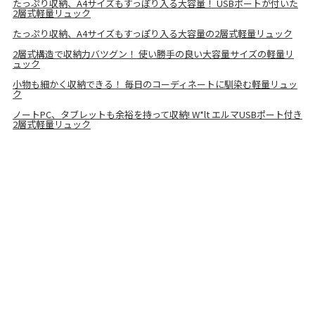
たっぷり収納、A4サイズもすっぽり入る大容量！ USBポートが付いた
2層式軽量リュック
たっぷり収納、A4サイズもすっぽり入る大容量の2層式軽量リュック
2層式構造で収納力バツグン！ 使い勝手の良い大容量サイズの軽量リ
ュック
小物も細かく収納できる！ 毎日のコーディネートに馴染む軽量リュッ
ク
ノートPC、タブレットも余裕を持って収納! W*lt エルマUSBポート付き
2層式軽量リュック