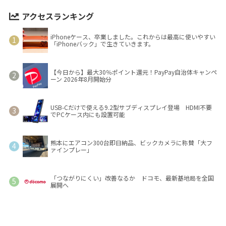
アクセスランキング
iPhoneケース、卒業しました。これからは最高に使いやすい
「iPhoneバック」で生きていきます。
【今日から】最大30％ポイント還元！PayPay自治体キャンペ
ーン 2026年8月開始分
USB-Cだけで使える9.2型サブディスプレイ登場 HDMI不要
でPCケース内にも設置可能
熊本にエアコン300台即日納品、ビックカメラに称賛「大フ
ァインプレー」
「つながりにくい」改善なるか ドコモ、最新基地局を全国
展開へ