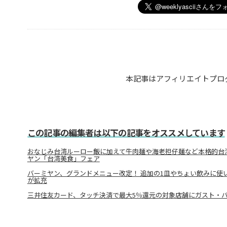
本記事はアフィリエイトプロ
この記事の編集者は以下の記事をオススメしています
おなじみ台湾ルーロー飯に加えて牛肉麺や海老担仔麺など本格的台
ヤン「台湾美食」フェア
バーミヤン、グランドメニュー改定！ 追加の1皿やちょい飲みに使
が拡充
三井住友カード、タッチ決済で最大5％還元の対象店舗にガスト・