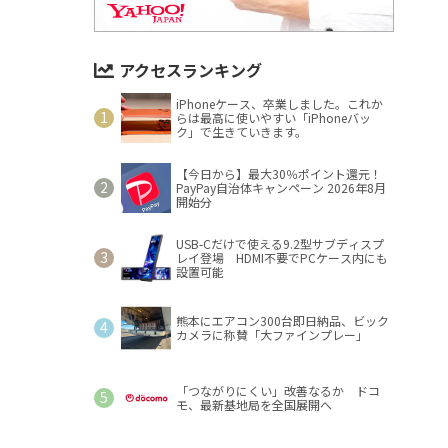
アクセスランキング
iPhoneケース、卒業しました。これか
らは最高に使いやすい「iPhoneバッ
ク」で生きていきます。
【今日から】最大30％ポイント還元！
PayPay自治体キャンペーン 2026年8月
開始分
USB-Cだけで使える9.2型サブディスプ
レイ登場 HDMI不要でPCケース内にも
設置可能
熊本にエアコン300台即日納品、ビック
カメラに称賛「大ファインプレー」
「つながりにくい」改善なるか ドコ
モ、最新基地局を全国展開へ