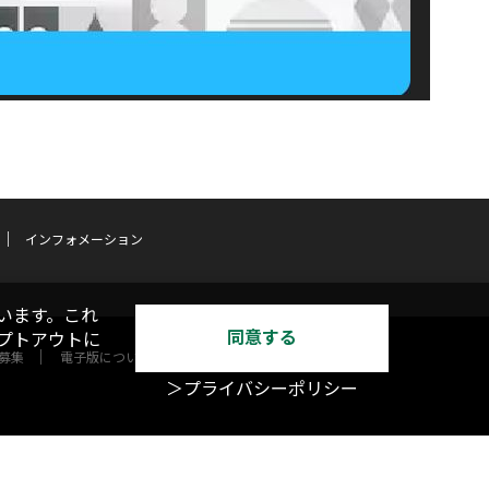
インフォメーション
います。これ
同意する
オプトアウトに
募集
電子版について
＞プライバシーポリシー