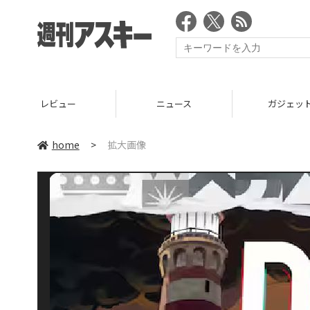
レビュー
ニュース
ガジェッ
home
>
拡大画像