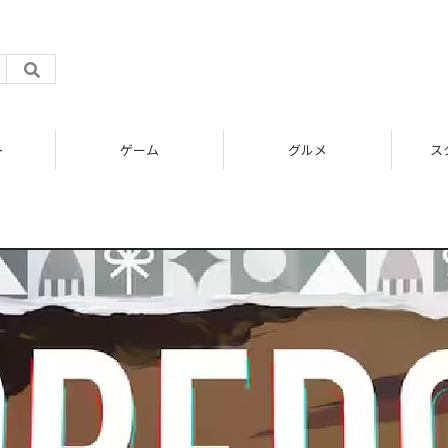
ト
ゲーム
グルメ
ス