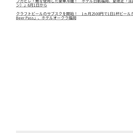
フカヒレ・鮑を使用した豪華冷麺！ ホテル日航福岡、夏限定「涼
ン）」6月1日から
クラフトビールのサブスクを開始！ 1ヵ月2500円で1日1杯ビー
Beer Pass」、ホテルオークラ福岡