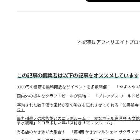
本記事はアフィリエイトプロ
この記事の編集者は以下の記事をオススメしています
3300円の書斎を無料開放などイベントを多数開催！ 「やず本や 4周
国内外の様々なクラフトビールが集結！ 「プレアデス ワールド
奉納された数千個の風鈴が夏の暑さを忘れさせてくれる「如意輪寺
り」
南九州最大の水族館とのコラボルーム！ 変なホテル鹿児島 天文
ま水族館」とコラボした年パス付き「マリンルーム」
有名店のかき氷が大集合！ 「第4回 かき氷マルシェ in サクラマチ