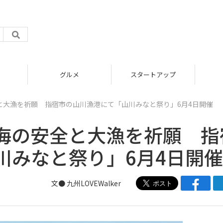
グルメ
スタートアップ
と大漁を祈願 指宿市の山川漁港にて「山川みなと祭り」6月4日開催
海の安全と大漁を祈願 指
川みなと祭り」6月4日開催
文● 九州LOVEWalker