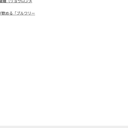
籠麺（リョウロンメ
ルが飲める「ブルワリー