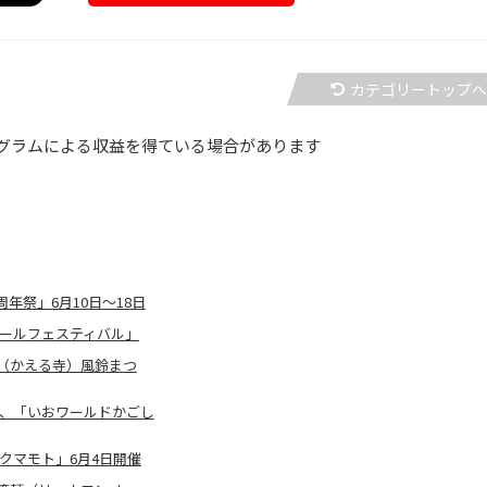
カテゴリートップ
グラムによる収益を得ている場合があります
年祭」6月10日〜18日
ビールフェスティバル」
（かえる寺）風鈴まつ
館、「いおワールドかごし
 クマモト」6月4日開催