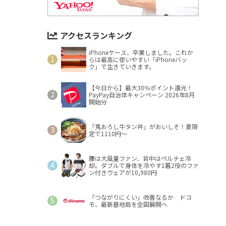
アクセスランキング
iPhoneケース、卒業しました。これか
らは最高に使いやすい「iPhoneバッ
ク」で生きていきます。
【今日から】最大30％ポイント還元！
PayPay自治体キャンペーン 2026年8月
開始分
「鬼おろし牛タン丼」がおいしそ！夏限
定で1110円～
腰は大風量ファン、背中はペルチェ冷
却。ダブルで身体を冷やす1着2役のファ
ン付きウェアが10,980円
「つながりにくい」改善なるか ドコ
モ、最新基地局を全国展開へ