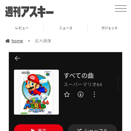
toggle
naviga
レビュー
ニュース
ガジェット
home
>
拡大画像