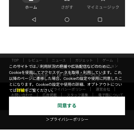
TOP
レビュー
ニュース
ガジェット
ゲーム
グルメ
スタートアップ
ICT
インフォメーション
このサイトでは、利用状況の把握や広告配信などのために、
Cookieを使用してアクセスデータを取得・利用しています。これ
ASCII.jp
MITテクノロジーレビュー
以降のページに遷移した場合、Cookieの設定や使用に同意したこ
とになります。Cookieの設定や使用の詳細、オプトアウトについ
サイトポリシー
プライバシーポリシー
運営会社
ては
詳細
をご覧ください。
お問い合わせ
広告掲載
スタッフ募集
電子版について
©KADOKAWA ASCII Research Laboratories, Inc. 2026
同意する
＞プライバシーポリシー